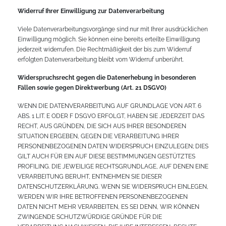
Widerruf Ihrer Einwilligung zur Datenverarbeitung
Viele Datenverarbeitungsvorgänge sind nur mit Ihrer ausdrücklichen
Einwilligung möglich. Sie können eine bereits erteilte Einwilligung
jederzeit widerrufen. Die Rechtmäßigkeit der bis zum Widerruf
erfolgten Datenverarbeitung bleibt vom Widerruf unberührt.
Widerspruchsrecht gegen die Datenerhebung in besonderen
Fällen sowie gegen Direktwerbung (Art. 21 DSGVO)
WENN DIE DATENVERARBEITUNG AUF GRUNDLAGE VON ART. 6
ABS. 1 LIT. E ODER F DSGVO ERFOLGT, HABEN SIE JEDERZEIT DAS
RECHT, AUS GRÜNDEN, DIE SICH AUS IHRER BESONDEREN
SITUATION ERGEBEN, GEGEN DIE VERARBEITUNG IHRER
PERSONENBEZOGENEN DATEN WIDERSPRUCH EINZULEGEN; DIES
GILT AUCH FÜR EIN AUF DIESE BESTIMMUNGEN GESTÜTZTES
PROFILING. DIE JEWEILIGE RECHTSGRUNDLAGE, AUF DENEN EINE
VERARBEITUNG BERUHT, ENTNEHMEN SIE DIESER
DATENSCHUTZERKLÄRUNG. WENN SIE WIDERSPRUCH EINLEGEN,
WERDEN WIR IHRE BETROFFENEN PERSONENBEZOGENEN
DATEN NICHT MEHR VERARBEITEN, ES SEI DENN, WIR KÖNNEN
ZWINGENDE SCHUTZWÜRDIGE GRÜNDE FÜR DIE